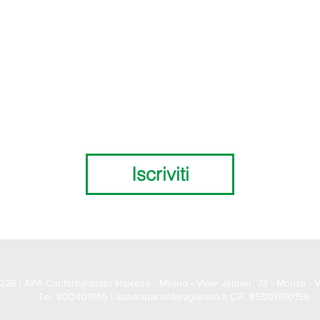
Iscriviti
26 | APA Confartigianato Imprese - Milano - Viale Jenner, 73 - Monza - Vi
Tel. 800401665 |
apa@apaconfartigianato.it
C.F. 85007610158