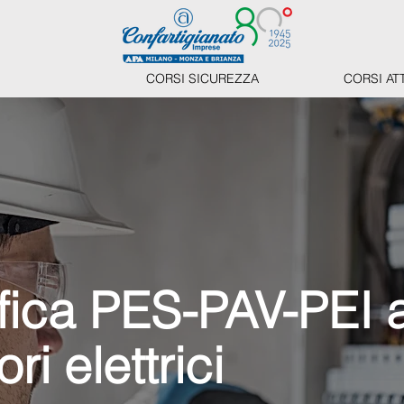
CORSI SICUREZZA
CORSI AT
fica PES-PAV-PEI 
ori elettrici